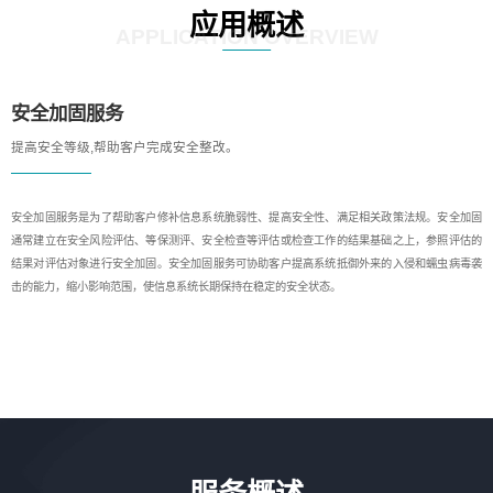
应用概述
APPLICATION OVERVIEW
安全加固服务
提高安全等级,帮助客户完成安全整改。
安全加固服务是为了帮助客户修补信息系统脆弱性、提高安全性、满足相关政策法规。安全加固
通常建立在安全风险评估、等保测评、安全检查等评估或检查工作的结果基础之上，参照评估的
结果对评估对象进行安全加固。安全加固服务可协助客户提高系统抵御外来的入侵和蠕虫病毒袭
击的能力，缩小影响范围，使信息系统长期保持在稳定的安全状态。