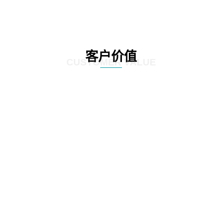
客户价值
CUSTOMER VALUE
01
通过定制化的咨询服务，制定符合客户实际情况的IT发展策略和实施方案，为客
户提供更有效的IT解决方案。
02
网思科技的服务不仅提供IT咨询，还能执行和监控策略实施的过程，并在必要时
对策略和方案进行调整，以确保长期的落实和卓越的结果。
03
IT咨询服务不仅仅是提供策略和方案，更重要的是要为实施提供具体的落地举措
和工作计划。网思科技的服务能够将IT发展策略和方案落地，提供具体的实施计
划、流程和步骤，帮助客户更好地规划IT改造管理方式。