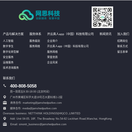
产品与解决方案
服务体系
开云真人app（中国）科技有限公司
新闻资讯
加入我们
人工智能
服务级别
企业简介
招聘岗位
数字孪生
服务网络
开云真人app（中国）科技有限公司
联系方式
数字化转型解
服务网络
留言表单
安全服务
荣誉资质
运维服务
企业风采
技术咨询服务
联系我们
400-808-5058
周一到周五9:30-18:00 (北京时间）
广州市黄埔区科学大道18号芯大厦B2栋1-2层
商务合作: marketing@jamshedpurlive.com
媒体合作: media@jamshedpurlive.com
Overseas business: NETTHINK HOLDINGS(HK)CO.,LIMITED
Add: Unit 04-05, 16F, The Broadway No.54-62 Lockhart Road,
Wanchai, HongKong
Email: sinontt_business@jamshedpurlive.com