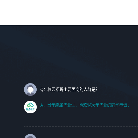
间设计，人机界面设计，标志及吉祥物设计，效果图后期处
调优、故障诊断等工作；
理等。
2. 在此基础上，并能为客户提供客户化技术支持方案，提升
软件使用效率与价值。
岗位要求：
1、艺术设计类相关专业；
任职要求:
2、热爱展览展示设计工作，熟悉行业动向，设计专业知识
1. 计算机专业相关背景；
和产品专业知识；
2. 自我学习和动手能力强，对操作系统、数据库有一定基础
3、具有良好的人际沟通、准确判断客户需求并执行的能
和兴趣；
力、较强的团队合作能力和服务意识。
3.沟通能力强、有基础客户服务意识。
Q：校园招聘主要面向的人群是？
A：当年应届毕业生，也欢迎次年毕业的同学申请；