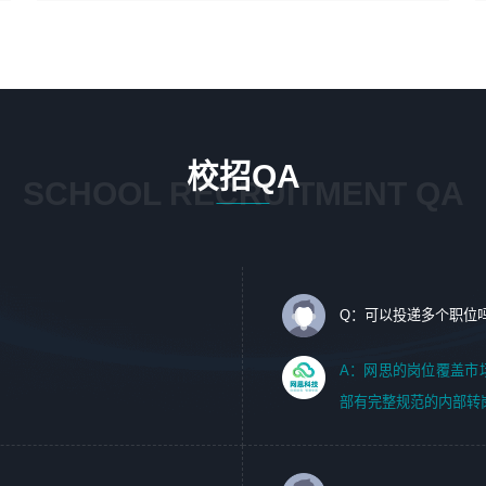
4、在剪辑上会思考，有一定编导思维；
1、 沟通客户需求，分析其实施的可行性，辅助项目经理完
5、踏实， 勤奋，愿意在工作中不断学习，提高自我；
成展示策划、设计；
6、能与同事友好相处。
2、 把握设计时间节点，控制设计进度，完成展示设计任
务；
3、配合平面设计师完成项目最终的整体汇报方案；参与项
目例会，项目完工总结报告，设计项目文件管理和资料库维
校招QA
护；
SCHOOL RECRUITMENT QA
4、 创新设计表现形式，优化流程、提高设计工作效率；
5、 设计内容包括但不限于：展厅/博物馆/展馆的规划与空
间设计，人机界面设计，标志及吉祥物设计，效果图后期处
理等。
Q：可以投递多个职位
岗位要求：
1、艺术设计类相关专业；（其中需求分析顾问不限专业）
A：网思的岗位覆盖市
2、热爱展览展示设计工作，熟悉行业动向，设计专业知识
部有完整规范的内部转
和产品专业知识；
3、具有良好的人际沟通、准确判断客户需求并执行的能
力、较强的团队合作能力和服务意识。