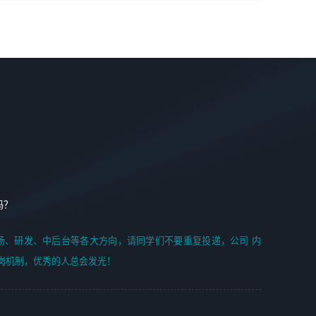
学能力;
案编写、项目申报方案编写；
6. 了解前端设计及后端开发, 可快速和同事对接工作;
2、人才队伍建设：完善SPL人才沉淀，积聚力量，为公司
7. 了解或熟悉 WebGL 及相关框架优先。
各省项目打单提供全面支撑。
任职要求：
1. 熟悉 Javascript, CSS, HTML, Vue, Git;
2. 熟悉 前端常用框架, 能独立完成设计给予的 UI 效果;
3. 有良好的代码习惯, 低级错误出现频率低;
4. 具备优秀的沟通和协调能力，能承受比较大的工作压力;
5. 自我驱动力强, 能自主学习新知识新技术, 并具有较强的自
学能力;
6. 了解前端设计及后端开发, 可快速和同事对接工作;
吗？
7. 了解或熟悉 WebGL 及相关框架优先。
（岗位人员专职于行业应用解决方案、项目申报方案、投标
场、研发、中后台等各大方向，请同学们不要重复投递，公司 内
方案的策划编写）
岗机制，优秀的人总会发光！