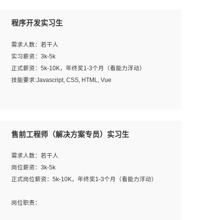
程序开发实习生
需求人数：若干人
实习薪资：3k-5k
正式薪资：5k-10K，年终奖1-3个月（看能力浮动）
技能要求:Javascript, CSS, HTML, Vue
工作职责：
1. 负责公司的前端项目的开发;
2. 负责公司已有项目的维护及迭代;
售前工程师（解决方案专员）实习生
工作要求:
需求人数：若干人
1. 熟悉 Javascript, CSS, HTML, Vue, Git;
岗位薪资：3k-5k
2. 熟悉前端常用框架, 能独立完成设计给予的 UI 效果;
正式岗位薪资：5k-10K，年终奖1-3个月（看能力浮动）
3. 有良好的代码习惯, 低级错误出现频率低;
4. 具备优秀的沟通和协调能力，能承受比较大的工作压力;
岗位职责：
5. 自我驱动力强, 能自主学习新知识新技术, 并具有较强的自
1、完成主要工作：项目解决方案策划与编写，项目投标方