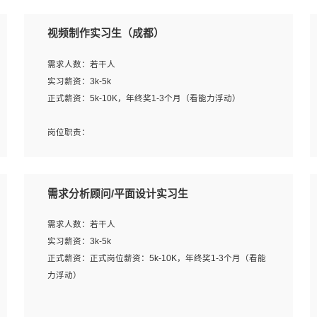
视频制作实习生（成都）
需求人数：若干人
实习薪资：3k-5k
正式薪资：5k-10K，年终奖1-3个月（看能力浮动）
岗位职责：
1、各类企业宣传片视频的剪辑和片头片尾包装；
2、广告片的后期剪辑与整体特效合成；
3、特效及动画制作并了解后期合成软件。
需求分析顾问/平面设计实习生
岗位要求：
需求人数：若干人
1、热爱影视，责任心强，有强烈的兴趣和后期制作的主观
实习薪资：3k-5k
能动性；
正式薪资：正式岗位薪资：5k-10K，年终奖1-3个月（看能
2、熟练使用After Effect、Photo Shop、熟练掌握视频剪辑
力浮动）
和特效包装软件；
3、能对影片后期进行整体调色控制，具备一定审美感；
岗位职责：