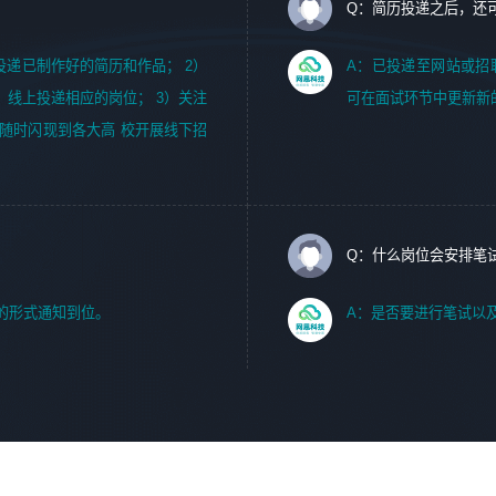
Q：简历投递之后，还
m，投递已制作好的简历和作品； 2）
A：已投递至网站或招
，线上投递相应的岗位； 3）关注
可在面试环节中更新新
随时闪现到各大高 校开展线下招
Q：什么岗位会安排笔
的形式通知到位。
A：是否要进行笔试以