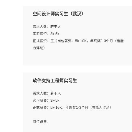
空间设计师实习生（武汉）
需求人数：若干人
实习薪资：3k-5k
正式薪资：正式岗位薪资：5k-10K，年终奖1-3个月（看能
力浮动）
岗位职责：
1、 沟通客户需求，分析其实施的可行性，辅助项目经理完
成展示策划、设计；
软件支持工程师实习生
2、 把握设计时间节点，控制设计进度，完成展示设计任
务；
需求人数：若干人
3、配合平面设计师完成项目最终的整体汇报方案；参与项
实习薪资：3k-5k
目例会，项目完工总结报告，设计项目文件管理和资料库维
正式薪资：5k-10K，年终奖1-3个月（看能力浮动）
护；
4、 创新设计表现形式，优化流程、提高设计工作效率；
岗位职责:
5、 设计内容包括但不限于：展厅/博物馆/展馆的规划与空
1. 为企业客户提供软件技术服务。包括安装、升级、配置、