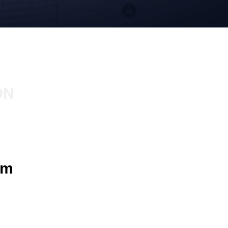
ON
om