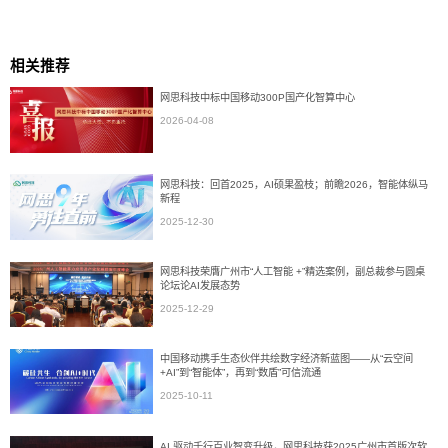
相关推荐
网思科技中标中国移动300P国产化智算中心
2026-04-08
网思科技：回首2025，AI硕果盈枝；前瞻2026，智能体纵马
新程
2025-12-30
网思科技荣膺广州市“人工智能 +”精选案例，副总裁参与圆桌
论坛论AI发展态势
2025-12-29
中国移动携手生态伙伴共绘数字经济新蓝图——从“云空间
+AI”到“智能体”，再到“数盾”可信流通
2025-10-11
AI 驱动千行百业智变升级，网思科技获2025广州市首版次软