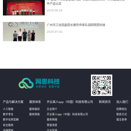
件产品认定
2025-08-26
广州市工信局副局长黄符伟率队调研网思科技
2025-07-02
产品与解决方案
服务体系
开云真人app（中国）科技有限公司
新闻资讯
加入我们
人工智能
服务级别
企业简介
招聘岗位
数字孪生
服务网络
开云真人app（中国）科技有限公司
联系方式
数字化转型解
服务网络
留言表单
安全服务
荣誉资质
运维服务
企业风采