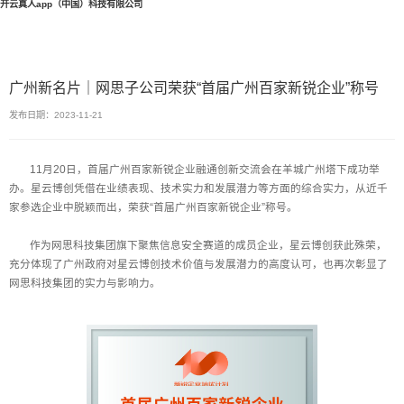
开云真人app（中国）科技有限公司
广州新名片｜网思子公司荣获“首届广州百家新锐企业”称号
发布日期：2023-11-21
11月20日，首届广州百家新锐企业融通创新交流会在羊城广州塔下成功举
办。星云博创凭借在业绩表现、技术实力和发展潜力等方面的综合实力，从近千
家参选企业中脱颖而出，荣获“首届广州百家新锐企业”称号。
作为网思科技集团旗下聚焦信息安全赛道的成员企业，星云博创获此殊荣，
充分体现了广州政府对星云博创技术价值与发展潜力的高度认可，也再次彰显了
网思科技集团的实力与影响力。