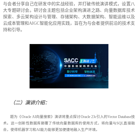
与会者分享自己在研发中的实战经验，并打破传统演讲模式，设置八
大专题研讨会。研讨会主题包括企业架构演进之路、向量数据库技术
探索、多云架构设计与管理、存储架构、大数据架构、智能运维以及
云成本管理和AIGC智能化应用实践，旨在为与会者提供前沿的技术支
持和引导。
（二）演讲介绍：
题为《Oracle AI向量搜索》演讲将重点探讨Oracle 23c引入的Vector Database技
术。这一创新性数据库颠覆了传统向量数据库的使用方式，将向量与SQL直接融
合，使得机器学习和AI能力能够更加便捷地融入生产环境。