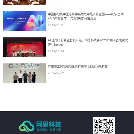
中国移动携手生态伙伴共绘数字经济新蓝图——从“云空间
+AI”到“智能体”，再到“数盾”可信流通
2025-10-11
AI 驱动千行百业智变升级，网思科技获2025广州市首版次软
件产品认定
2025-08-26
广州市工信局副局长黄符伟率队调研网思科技
2025-07-02