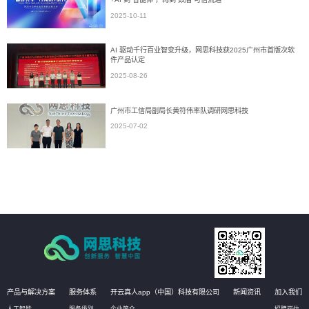
2025-10-11
AI 驱动千行百业智变升级，网思科技获2025广州市首版次软
件产品认定
2025-08-26
广州市工信局副局长黄符伟率队调研网思科技
2025-07-02
产品与解决方案
服务体系
开云真人app（中国）科技有限公司
新闻资讯
加入我们
人工智能
服务级别
企业简介
招聘岗位