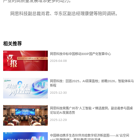
产业的高质量发展增添更多的动力。
网思科技副总裁肖君、华东区副总经理康健等陪同调研。
相关推荐
网思科技中标中国移动300P国产化智算中心
2026-04-08
网思科技：回首2025，AI硕果盈枝；前瞻2026，智能体纵马
新程
2025-12-30
网思科技荣膺广州市“人工智能 +”精选案例，副总裁参与圆桌
论坛论AI发展态势
2025-12-29
中国移动携手生态伙伴共绘数字经济新蓝图——从“云空间
+AI”到“智能体”，再到“数盾”可信流通